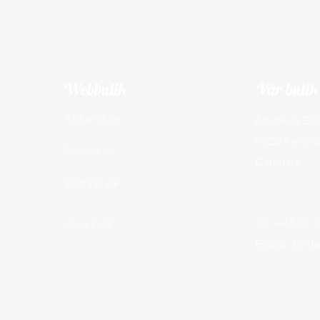
Webbutik
Vår butik
Alla artiklar
Ågade 29 DK
8620 Kjeller
Nya varor
Danmark
CVR-nr. 450
Bästsäljare
Tel.: +45 30 
Gavekort
E-post:
kont