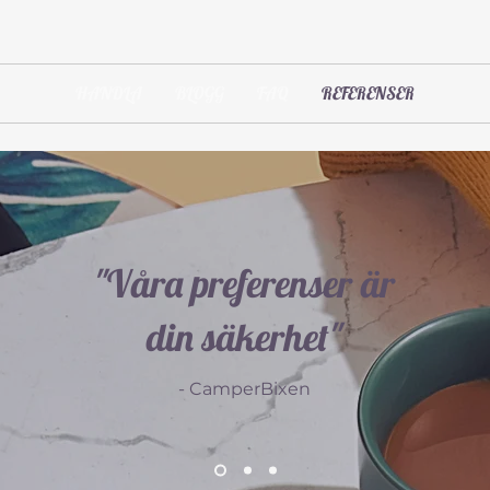
HANDLA
BLOGG
FAQ
REFERENSER
"Våra preferenser är
din säkerhet"
- CamperBixen