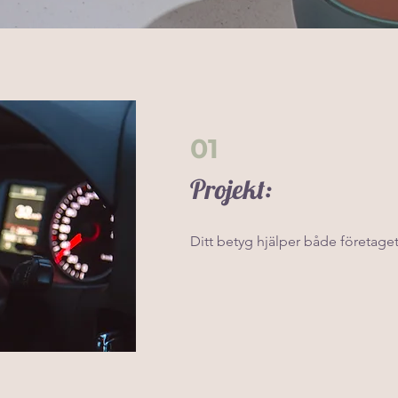
01
Projekt:
Ditt betyg hjälper både företage