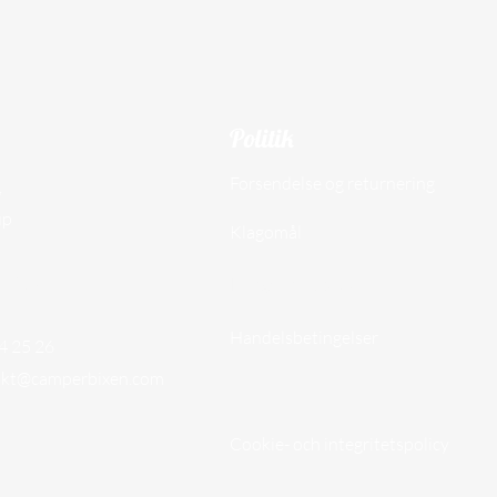
Politik
Forsendelse og returnering
,
up
Klagomål
97609
Integritetspolicy
Handelsbetingelser
74 25 26
akt@camperbixen.com
Cookie- och integritetspolicy