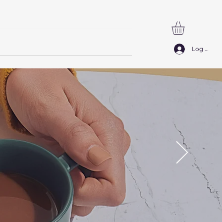
SØG
Log ind