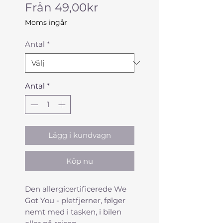
Reapris
Från
49,00kr
Moms ingår
Antal
*
Antal
*
Lägg i kundvagn
Köp nu
Den allergicertificerede We
Got You - pletfjerner, følger
nemt med i tasken, i bilen