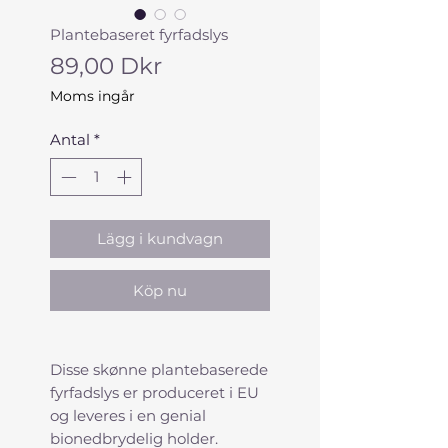
Plantebaseret fyrfadslys
Pris
89,00 Dkr
Moms ingår
Antal
*
Lägg i kundvagn
Köp nu
Disse skønne plantebaserede
fyrfadslys er produceret i EU
og leveres i en genial
bionedbrydelig holder.