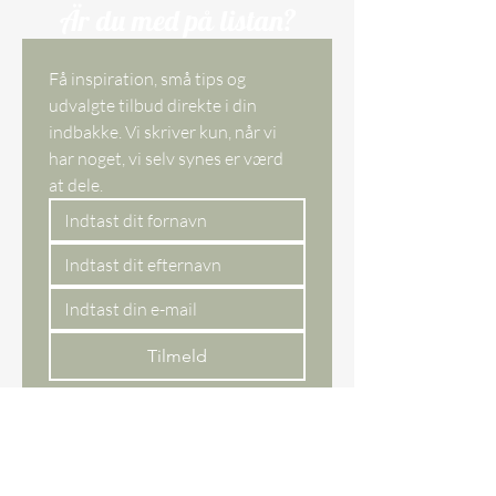
Är du med på listan?
Få inspiration, små tips og 
udvalgte tilbud direkte i din 
indbakke. Vi skriver kun, når vi 
har noget, vi selv synes er værd 
at dele. 
Tilmeld
Ja, tilmeld mig til 
nyhedsbrevet.
Webbutik