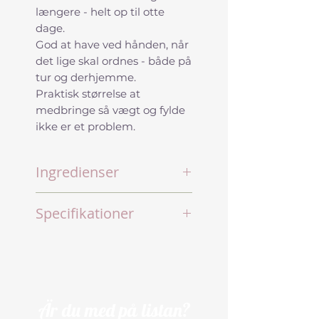
længere - helt op til otte
dage.
God at have ved hånden, når
det lige skal ordnes - både på
tur og derhjemme.
Praktisk størrelse at
medbringe så vægt og fylde
ikke er et problem.
Ingredienser
<5% ikke-ioniske
Specifikationer
overfladeaktive stoffer
Konserveringsmiddel (2-
100 ml
phenoxyethanol)
Klar til brug
Mikroorganismer
Til glas og spejle
(probiotika)
Giver et pænt, stribefrit
resultat
Är du med på listan?