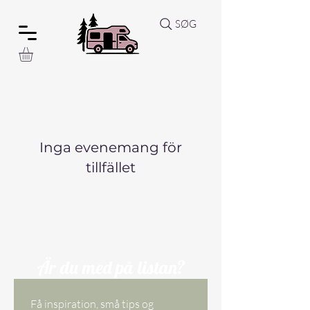
SØG
Inga evenemang för
tillfället
Är du med på listan?
Få inspiration, små tips og 