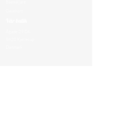
Bästsäljare
Gavekort
Vår butik
Ågade 29 DK,
8620 Kjellerup
Danmark
CVR-nr.
45097609
Tel.:
+45 30 74 25 26
E-post:
kontakt@camperbixen.com
Politik
Forsendelse og returnering
Klagomål
Integritetspolicy
Handelsbetingelser