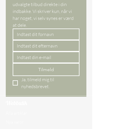
udvalgte tilbud direkte i din 
indbakke. Vi skriver kun, når vi 
har noget, vi selv synes er værd 
at dele. 
Tilmeld
Ja, tilmeld mig til 
nyhedsbrevet.
Webbutik
Alla artiklar
Nya varor