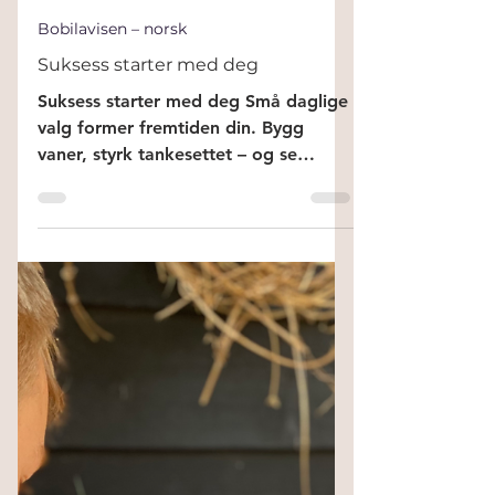
Camperbixen
3. aug. 2025
2 min lesing
Bobilavisen – norsk
Suksess starter med deg
Suksess starter med deg Små daglige
valg former fremtiden din. Bygg
vaner, styrk tankesettet – og se
drømmene dine bli virkelighet.