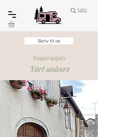
SØG
Skriv til os
Inspirasjon
Vårt
univers