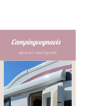
Campingvognavis
-
skrevet med hjertet