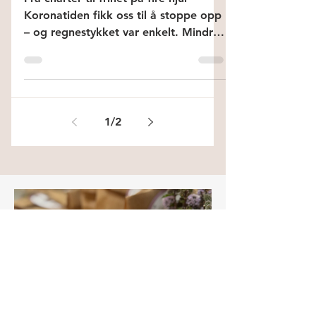
Camperbixen
3. aug. 2025
3 min lesing
Bobilavisen – norsk
Livsstil er også tall
Fra charter til frihet på fire hjul
Koronatiden fikk oss til å stoppe opp
– og regnestykket var enkelt. Mindre
stress, mer frihet, og ferie som gir
overskudd.
1
/
2