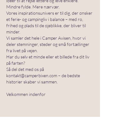
idéer til at rejse lettere og leve enklere.
Mindre fylde. Mere nærvær.
Vores inspirationsunivers er til dig, der ønsker
et ferie- og campingliv i balance – med ro,
frihed og plads til de øjeblikke, der bliver til
minder.
Vi samler det hele i Camper Avisen, hvor vi
deler stemninger, steder og små fortællinger
fra livet på vejen.
Har du selv et minde eller et billede fra dit liv
på farten?
Så del det med os på
kontakt@camperbixen.com – de bedste
historier skaber vi sammen.
Velkommen indenfor