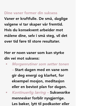
Dine vaner former din suksess
Vaner er kraftfulle. De små, daglige 
valgene vi tar skaper vår fremtid. 
Hvis du konsekvent arbeider mot 
målene dine, selv i små steg, vil det 
over tid føre til store resultater.
Her er noen vaner som kan styrke 
din vei mot suksess:
Morgenrutiner som setter tonen 
– 
Start dagen med en vane som 
gir deg energi og klarhet, for 
eksempel mosjon, meditasjon 
eller en bevisst plan for dagen.
Kontinuerlig læring –
 Suksessrike 
mennesker forblir nysgjerrige. 
Les bøker, lytt til podkaster eller 