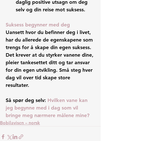
daglig positive utsagn om deg 
selv og din reise mot suksess.
Suksess begynner med deg
Uansett hvor du befinner deg i livet, 
har du allerede de egenskapene som 
trengs for å skape din egen suksess. 
Det krever at du styrker vanene dine, 
pleier tankesettet ditt og tar ansvar 
for din egen utvikling. Små steg hver 
dag vil over tid skape store 
resultater.
Så spør deg selv: 
Hvilken vane kan 
jeg begynne med i dag som vil 
bringe meg nærmere målene mine?
Bobilavisen – norsk