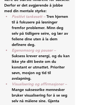
Derfor er det avgjørende å jobbe 
med din mentale styrke:
Positivt tankesett –
Tren hjernen 
til å fokusere på løsninger 
fremfor problemer. Minn deg 
selv på tidligere seire, og lær av 
feilene dine uten å la dem 
definere deg.
Egenomsorg og pauser – 
Suksess krever energi, og du kan 
ikke yte ditt beste om du 
konstant er utmattet. Prioriter 
søvn, mosjon og tid til 
avslapning.
Visualisering og affirmasjoner – 
Mange suksessrike mennesker 
bruker visualisering for å se seg 
selv nå målene sine. Gjenta 