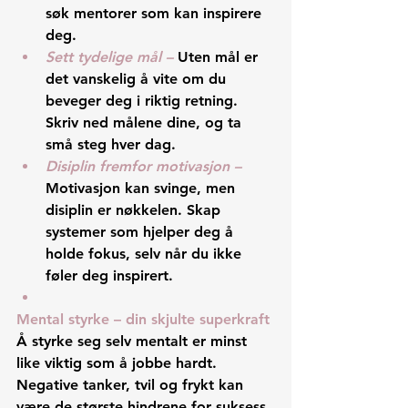
søk mentorer som kan inspirere 
deg.
Sett tydelige mål – 
Uten mål er 
det vanskelig å vite om du 
beveger deg i riktig retning. 
Skriv ned målene dine, og ta 
små steg hver dag.
Disiplin fremfor motivasjon – 
Motivasjon kan svinge, men 
disiplin er nøkkelen. Skap 
systemer som hjelper deg å 
holde fokus, selv når du ikke 
føler deg inspirert.
Mental styrke – din skjulte superkraft
Å styrke seg selv mentalt er minst 
like viktig som å jobbe hardt. 
Negative tanker, tvil og frykt kan 
være de største hindrene for suksess. 