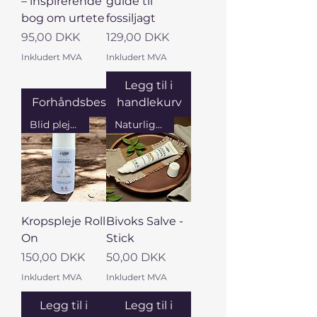
– inspirerende
guide til
bog om urtete
fossiljagt
Pris
Pris
95,00 DKK
129,00 DKK
Inkludert MVA
Inkludert MVA
Legg til i
Forhåndsbestille
handlekurv
Blid pleje til kroppen
Naturligt pleje i lommeformat
Kropspleje Roll
Bivoks Salve -
On
Stick
Pris
Pris
150,00 DKK
50,00 DKK
Inkludert MVA
Inkludert MVA
Legg til i
Legg til i