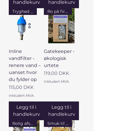
handlekurv
handlekurv
Tryghed i hver dråbe
Ro på fire hjul
Inline
Gatekeeper -
vandfilter -
økologisk
renere vand –
urtete
uanset hvor
Pris
119,00 DKK
du fylder op
Inkludert MVA
Pris
115,00 DKK
Inkludert MVA
Legg til i
Legg til i
handlekurv
handlekurv
Rolig afslutning på måltidet
Smuk til køkkenet