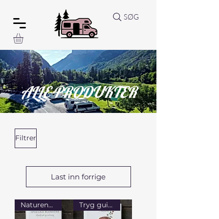
SØG
ALLE PRODUKTER
Filtrer
Last inn forrige
Naturens farver på bordet
Tryg guide til svampetur