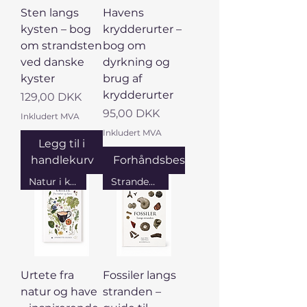
Sten langs
Havens
kysten – bog
krydderurter –
om strandsten
bog om
ved danske
dyrkning og
kyster
brug af
krydderurter
Pris
129,00 DKK
Pris
95,00 DKK
Inkludert MVA
Inkludert MVA
Legg til i
handlekurv
Forhåndsbestille
Natur i koppen
Strandens små skatte
Urtete fra
Fossiler langs
natur og have
stranden –