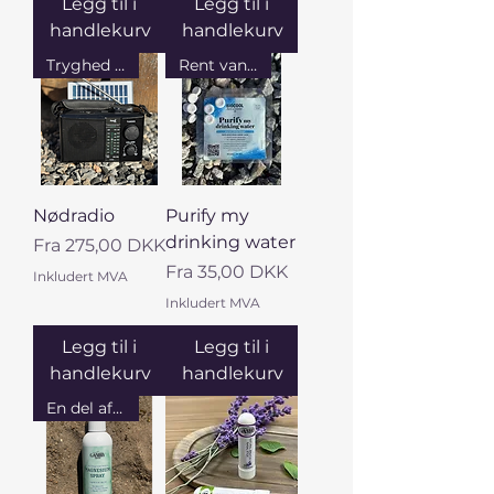
Legg til i
Legg til i
handlekurv
handlekurv
Tryghed på turen
Rent vand på turen
Nødradio
Purify my
drinking water
Salgspris
Fra
275,00 DKK
Salgspris
Fra
35,00 DKK
Inkludert MVA
Inkludert MVA
Legg til i
Legg til i
handlekurv
handlekurv
En del af din aftenrutine