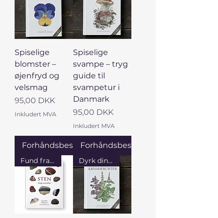
Spiselige
Spiselige
blomster –
svampe – tryg
øjenfryd og
guide til
velsmag
svampetur i
Danmark
Pris
95,00 DKK
Pris
95,00 DKK
Inkludert MVA
Inkludert MVA
Forhåndsbestille
Forhåndsbestille
Fund fra kysten
Dyrk dine egne urter