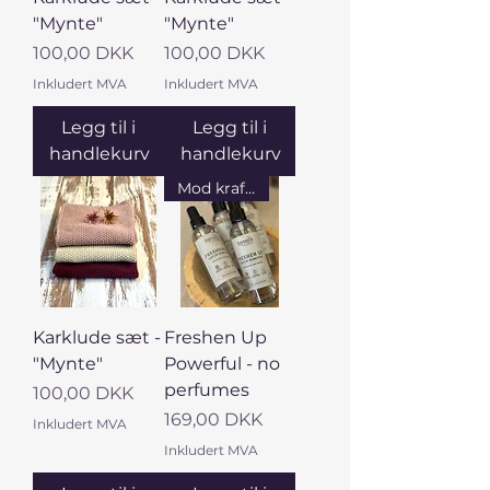
"Mynte"
"Mynte"
Pris
Pris
100,00 DKK
100,00 DKK
Inkludert MVA
Inkludert MVA
Legg til i
Legg til i
handlekurv
handlekurv
Mod kraftige lugte
Karklude sæt -
Freshen Up
"Mynte"
Powerful - no
perfumes
Pris
100,00 DKK
Pris
169,00 DKK
Inkludert MVA
Inkludert MVA