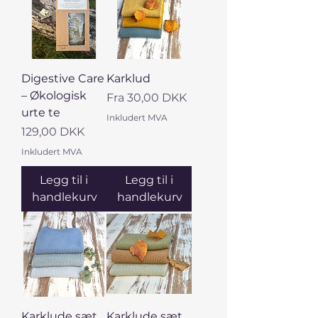
Digestive Care
Karklud
– Økologisk
Salgspris
Fra
30,00 DKK
urte te
Inkludert MVA
Pris
129,00 DKK
Inkludert MVA
Legg til i
Legg til i
handlekurv
handlekurv
Karklude sæt
Karklude sæt