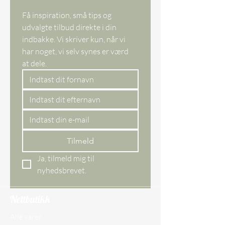
Bemærk:
Få inspiration, små tips og 
Varen kræver at du har
udvalgte tilbud direkte i din 
ISO 14,5 eller nyere version
indbakke. Vi skriver kun, når vi 
Varen kan ikke anvendes
på Android
har noget, vi selv synes er værd 
USB eller type C stik
at dele. 
Tilmeld
Ja, tilmeld mig til 
nyhedsbrevet.
Nettbutikk
Alle varer