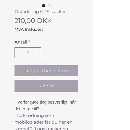
Oplader og GPS tracker
Pris
210,00 DKK
MVA Inkludert
Antall
*
Legg til i handlekurv
Kjøp nå
Hvorfor gøre ting besværligt, når
det er lige til?
I forklædning som
mobiloplader får du her en
simpel 2-1 pgs tracker og