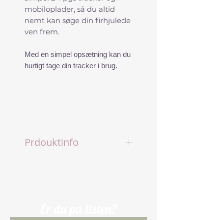
mobiloplader, så du altid
nemt kan søge din firhjulede
ven frem.
Med en simpel opsætning kan du
hurtigt tage din tracker i brug.
Prdouktinfo
Opladeren/trackeren kan
synkroniseres med Apple
“Find My” app.
Farve: Sort
Mål: Vægt: Mål: B 18 cm x L
Er du på listen?
28 cm x H 5 cm