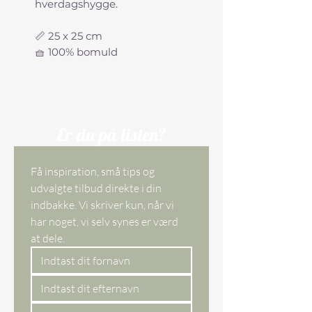
hverdagshygge.
📏 25 x 25 cm
🧺 100% bomuld
Er du på listen?
Få inspiration, små tips og 
udvalgte tilbud direkte i din 
indbakke. Vi skriver kun, når vi 
har noget, vi selv synes er værd 
at dele. 