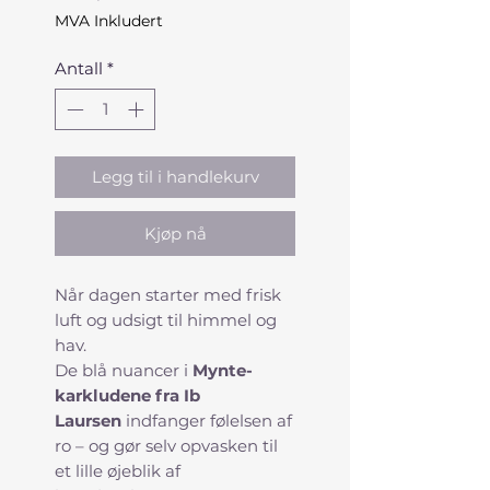
MVA Inkludert
Antall
*
Legg til i handlekurv
Kjøp nå
Når dagen starter med frisk
luft og udsigt til himmel og
hav.
De blå nuancer i
Mynte-
karkludene fra Ib
Laursen
indfanger følelsen af
ro – og gør selv opvasken til
et lille øjeblik af