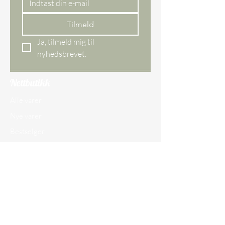
Tilmeld
Ja, tilmeld mig til 
nyhedsbrevet.
Nettbutikk
Alle varer
Nye varer
Bestselger
Gavekort
Butikken vår
Ågade 29 DK,
8620 Kjellerup
Danmark
CVR-nr.
45097609