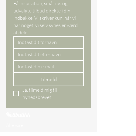
tasken.
Få inspiration, små tips og 
udvalgte tilbud direkte i din 
indbakke. Vi skriver kun, når vi 
har noget, vi selv synes er værd 
at dele. 
Tilmeld
Ja, tilmeld mig til 
nyhedsbrevet.
Nettbutikk
Alle varer
Nye varer