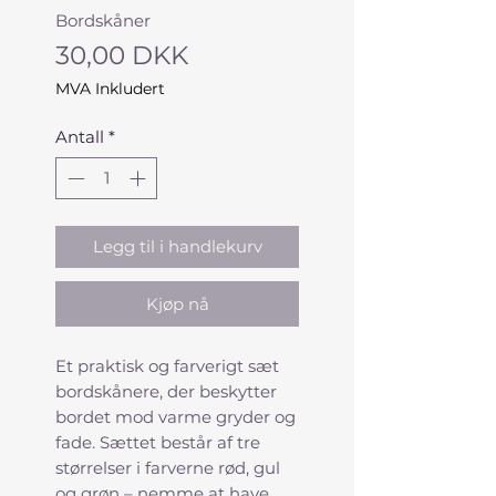
Bordskåner
Pris
30,00 DKK
MVA Inkludert
Antall
*
Legg til i handlekurv
Kjøp nå
Et praktisk og farverigt sæt
bordskånere, der beskytter
bordet mod varme gryder og
fade. Sættet består af tre
størrelser i farverne rød, gul
og grøn – nemme at have