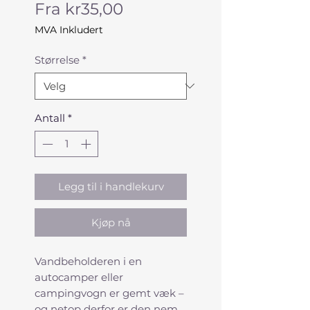
Salgspris
Fra
kr35,00
MVA Inkludert
Størrelse
*
Antall
*
Legg til i handlekurv
Kjøp nå
Vandbeholderen i en
autocamper eller
campingvogn er gemt væk –
og netop derfor er den nem