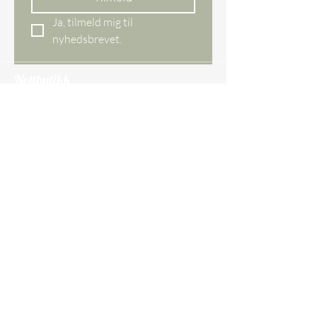
Ja, tilmeld mig til 
nyhedsbrevet.
Nettbutikk
Alle varer
Nye varer
Bestselger
Gavekort
Butikken vår
Ågade 29 DK,
8620 Kjellerup
Danmark
CVR-nr.
45097609
Tlf.:
+45 30 74 25 26