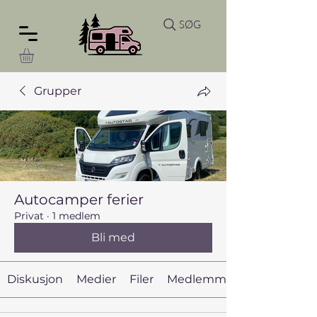
SØG
Grupper
Autocamper ferier
Privat
·
1 medlem
Bli med
Diskusjon
Medier
Filer
Medlemmer