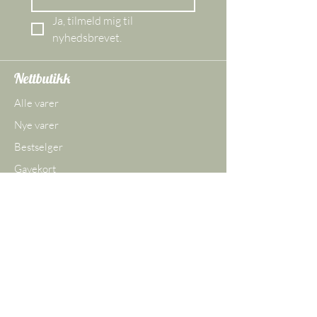
Ja, tilmeld mig til 
nyhedsbrevet.
Nettbutikk
Alle varer
Nye varer
Bestselger
Gavekort
Butikken vår
Ågade 29 DK,
8620 Kjellerup
Danmark
CVR-nr.
45097609
Tlf.:
+45 30 74 25 26