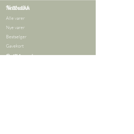
Nettbutikk
Alle varer
Nye varer
Bestselger
Gavekort
Butikken vår
Ågade 29 DK,
8620 Kjellerup
Danmark
CVR-nr.
45097609
Tlf.:
+45 30 74 25 26
E-post:
kontakt@camperbixen.com
Politik