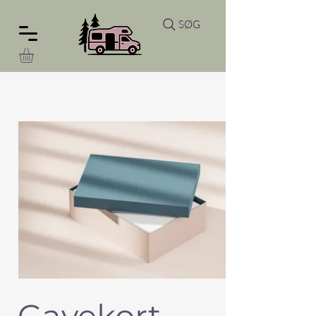
SØG
Gavekort