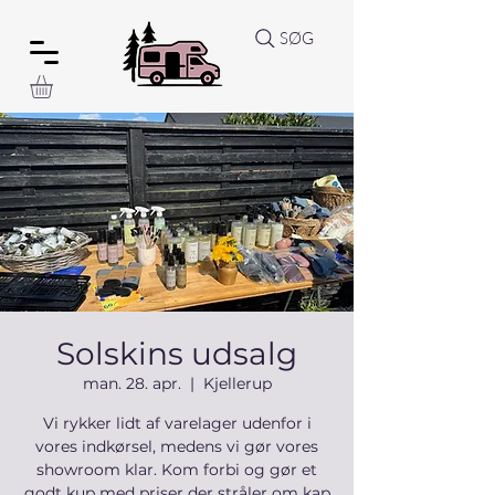
SØG
Solskins udsalg
man. 28. apr.
  |  
Kjellerup
Vi rykker lidt af varelager udenfor i
vores indkørsel, medens vi gør vores
showroom klar. Kom forbi og gør et
godt kup med priser der stråler om kap