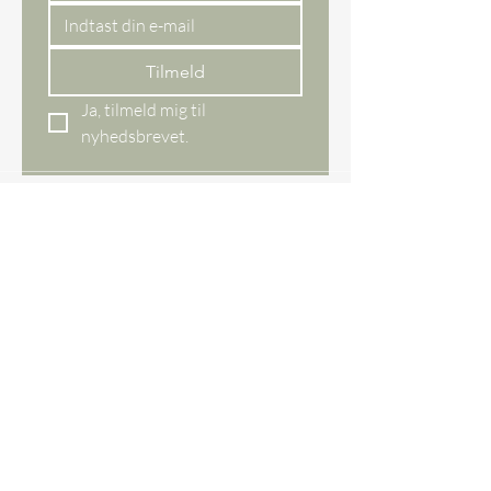
Tilmeld
Ja, tilmeld mig til 
nyhedsbrevet.
Nettbutikk
Alle varer
Nye varer
Bestselger
Gavekort
Butikken vår
Ågade 29 DK,
8620 Kjellerup
Danmark