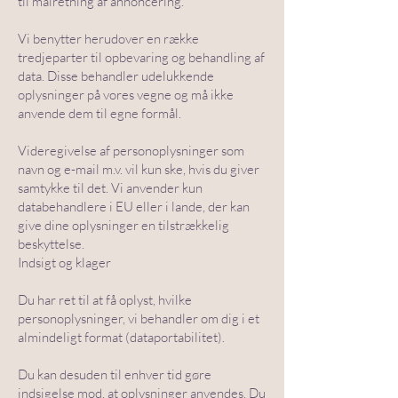
til målretning af annoncering.
Vi benytter herudover en række
tredjeparter til opbevaring og behandling af
data. Disse behandler udelukkende
oplysninger på vores vegne og må ikke
anvende dem til egne formål.
Videregivelse af personoplysninger som
navn og e-mail m.v. vil kun ske, hvis du giver
samtykke til det. Vi anvender kun
databehandlere i EU eller i lande, der kan
give dine oplysninger en tilstrækkelig
beskyttelse.
Indsigt og klager
Du har ret til at få oplyst, hvilke
personoplysninger, vi behandler om dig i et
almindeligt format (dataportabilitet).
Du kan desuden til enhver tid gøre
indsigelse mod, at oplysninger anvendes. Du