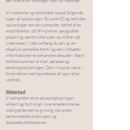
services eller foretager køb via websitet.
Vi indsamler og behandler typisk følgende
typer af oplysninger: Et unikt ID og tekniske
oplysninger om din computer, tablet eller
mobiltelefon, dit IP-nummer, geografisk
placering, samt hvilke sider du klikker på
(interesser). I det omfang du selv giver
eksplicit samtykke hertil og selv indtaster
informationerne behandles desuden: Navn,
telefonnummer, e-mail, adresse og
betalingsoplysninger. Det vil typisk være i
forbindelse med oprettelse af login eller
ved køb.
Sikkerhed
Vi behandler dine personoplysninger
sikkert og fortroligt i overensstemmelse
med gældende lovgivning, herunder
persondataforordningen og
databeskyttelsesloven.