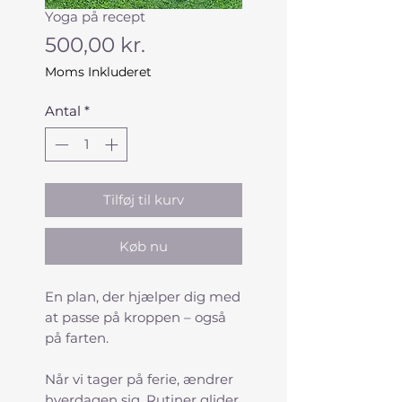
Yoga på recept
Pris
500,00 kr.
Moms Inkluderet
Antal
*
Tilføj til kurv
Køb nu
En plan, der hjælper dig med
at passe på kroppen – også
på farten.
Når vi tager på ferie, ændrer
hverdagen sig. Rutiner glider