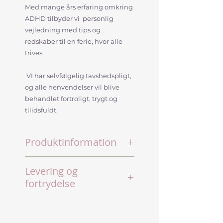
Med mange års erfaring omkring
ADHD tilbyder vi personlig
vejledning med tips og
redskaber til en ferie, hvor alle
trives.
VI har selvfølgelig tavshedspligt,
og alle henvendelser vil blive
behandlet fortroligt, trygt og
tilidsfuldt.
Produktinformation
En vejledning tilrettelægges
Levering og
altid ud fra det du har behov
fortrydelse
for vejledning til.
Det kan være
​​​​​​Levering:
Samtaler foregår enten
kommunikationsredskabe
fysisk eller online (fremsendes af
r