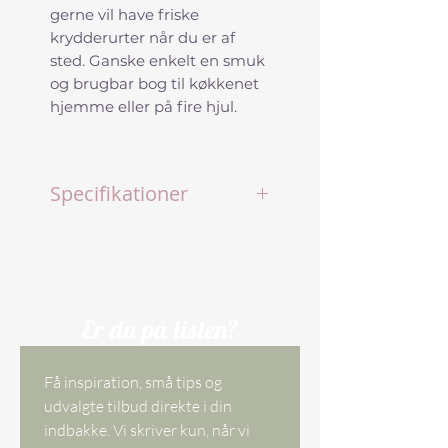
gerne vil have friske
krydderurter når du er af
sted. Ganske enkelt en smuk
og brugbar bog til køkkenet
hjemme eller på fire hjul.
Specifikationer
Titel: Havens Krydderurter
• Forfattere: Lene Tvedegaard
& Gunvor Maria Juul
• Illustrationer og omslag:
Nina Ferlov
Er du på listen?
• Indbinding: Indbundet
• Antal sider: 96 sider
Få inspiration, små tips og 
• Mål: 17 x 12,5 cm
udvalgte tilbud direkte i din 
• Sprog: Dansk
indbakke. Vi skriver kun, når vi 
• Indhold: Dyrkning,