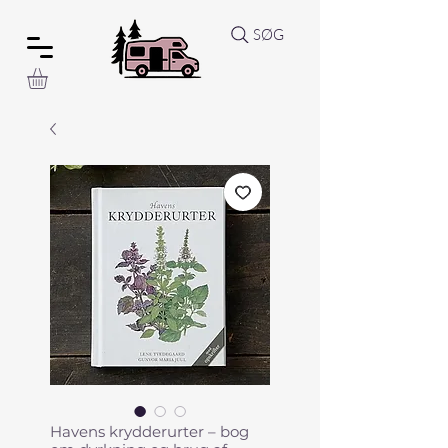
SØG
Havens krydderurter – bog