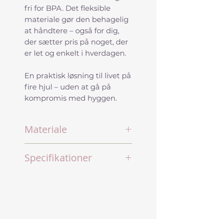
fri for BPA. Det fleksible
materiale gør den behagelig
at håndtere – også for dig,
der sætter pris på noget, der
er let og enkelt i hverdagen.
En praktisk løsning til livet på
fire hjul – uden at gå på
kompromis med hyggen.
Materiale
Fødevaregodkendt
Specifikationer
silikone
Rustfrit stål
Mål – foldet:
Håndtag i nylon beklædt
Højde: 3,5 cm
med glasfiber
Diameter: 18,2 cm
Vægt: 339 gram