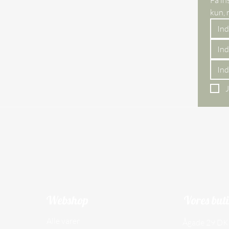
J
Webshop
Vores but
Alle varer
Ågade 29 DK