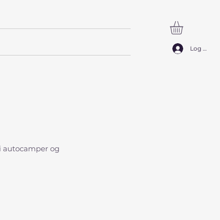
SØG
Log ind
 i autocamper og
s