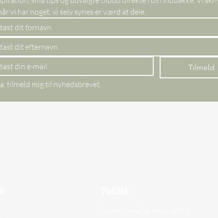
kun, når vi har noget, vi selv synes er værd at dele. 
Tilmeld
a, tilmeld mig til nyhedsbrevet.
ik
Politik
Forsendelse og returnering
,