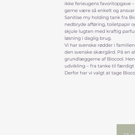
ikke ferieugens favoritopgave 
gerne være så enkelt og ansvar
Sanitise my holding tank fra Bi
nedbryde afføring, toiletpapir o
skjule lugten med kraftig parf
løsning i daglig brug.
Vi har svenske rødder i familien
den svenske skærgård. På en af 
grundlæggerne af Biocool. Hen
udvikling – fra tanke til færdig
Derfor har vi valgt at tage Bi
Få in