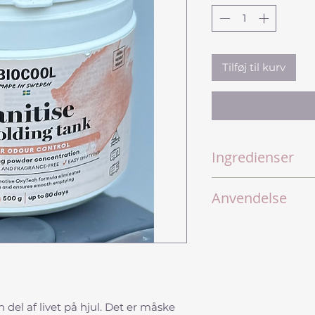
Tilføj til kurv
Ingredienser
Natriumpercarb
Anvendelse
Natriumcarbona
30 % iltbaserede
Tilsæt 2
måleskee
Bionedbrydeligt, hån
skefuld)
direkte i
Skyl efter med v
kontakt med tan
Pulveret virker i 
500 g pulver rækk
 del af livet på hjul. Det er måske