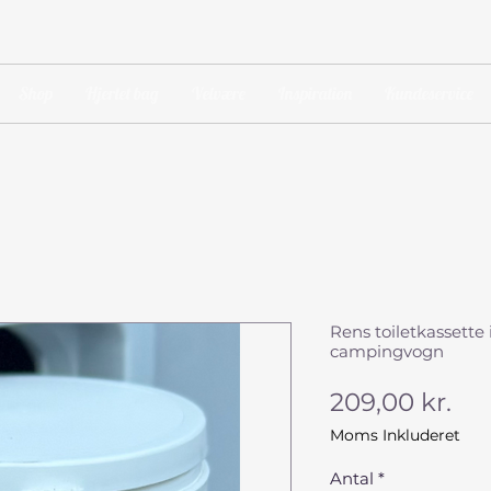
Shop
Hjertet bag
Velvære
Inspiration
Kundeservice
Rens toiletkassette
campingvogn
Pri
209,00 kr.
Moms Inkluderet
Antal
*