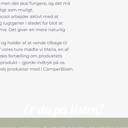
80 dage)
ved nor
– men det skal fungere, og det må
Produktet aktivere
ligt som muligt.
hjælper med at ned
ocool arbejder aktivt med at
og lugt, så kassette
g lugtgener i stedet for blot at
tømme. Velegnet ti
ume. Det giver en mere naturlig
campingvogne og a
sanitærsystemer
 og holder af at vende tilbage til
vores ture mødte vi Maria, en af
des fortælling om produktets
t produkt – gjorde indtryk på os.
ocools produkter med i CamperBixen.
Er du på listen?
spiration, små tips og udvalgte tilbud direkte i din indbakke. Vi skri