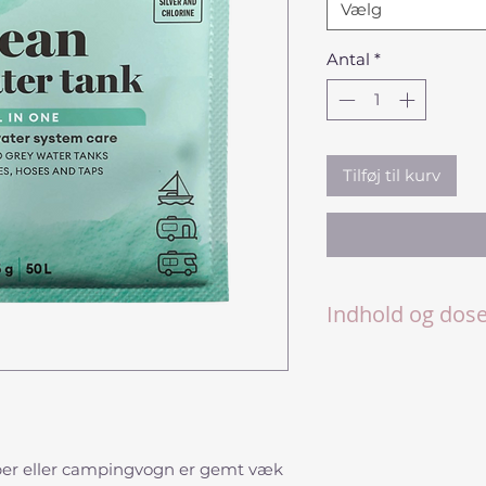
Vælg
Antal
*
Tilføj til kurv
Indhold og dose
1 brev (25 g) rækk
Indeholder få og
ingredienser
Fri for sølv og klo
Bionedbrydelig 
er eller campingvogn er gemt væk
Fås også i bøtte