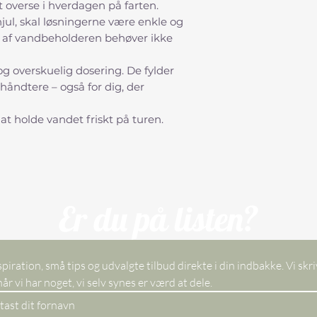
 overse i hverdagen på farten.
hjul, skal løsningerne være enkle og
g af vandbeholderen behøver ikke
og overskuelig dosering. De fylder
 håndtere – også for dig, der
 at holde vandet friskt på turen.
Er du på listen?
spiration, små tips og udvalgte tilbud direkte i din indbakke. Vi skri
kun, når vi har noget, vi selv synes er værd at dele. 