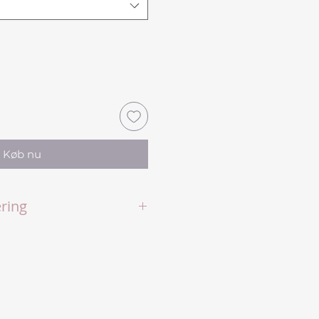
Køb nu
ring
er til 50 liter vand
 dokumenteret effektive
r
rengøring
 med 50 tabs