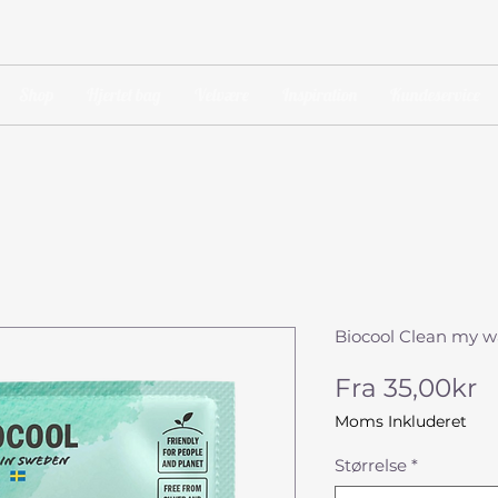
Shop
Hjertet bag
Velvære
Inspiration
Kundeservice
Biocool Clean my w
S
Fra
35,00kr
Moms Inkluderet
Størrelse
*