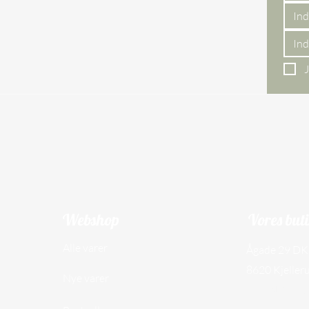
J
Webshop
Vores but
Alle varer
Ågade 29 DK
8620 Kjeller
Nye varer
CVR NR. 45