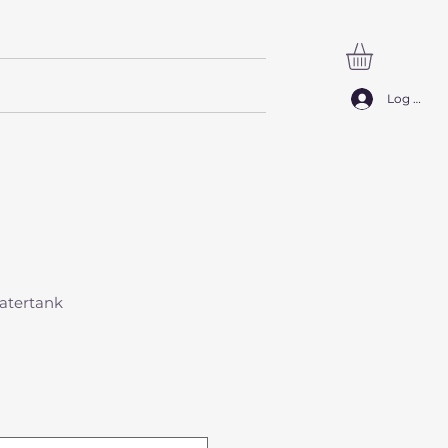
SØG
Log ind
atertank
algspris