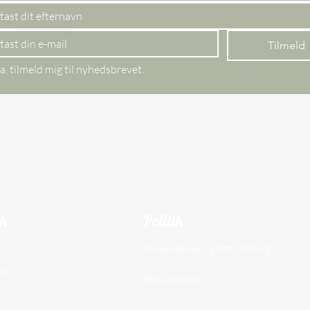
Tilmeld
a, tilmeld mig til nyhedsbrevet.
ik
Politik
Forsendelse og returnering
,
up
Reklamation
097609