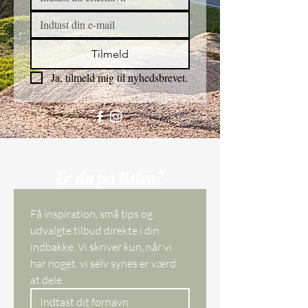
Tilmeld
Ja, tilmeld mig til nyhedsbrevet.
Er du på listen?
Få inspiration, små tips og 
udvalgte tilbud direkte i din 
indbakke. Vi skriver kun, når vi 
har noget, vi selv synes er værd 
at dele. 