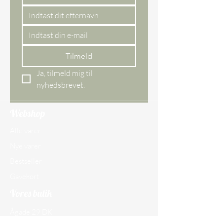
Tilmeld
Ja, tilmeld mig til 
nyhedsbrevet.
Webshop
Alle varer
Nye varer
Bestseller
Gavekort
Vores butik
Ågade 29 DK,