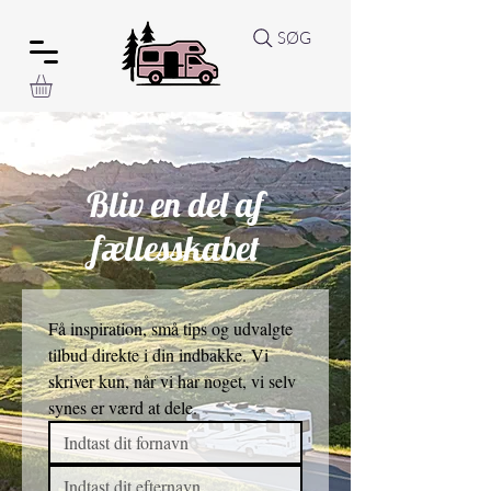
SØG
Bliv en del af
fællesskabet
Få inspiration, små tips og udvalgte 
tilbud direkte i din indbakke. Vi 
skriver kun, når vi har noget, vi selv 
synes er værd at dele. 