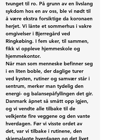
tvunget til ro. På grunn av en livslang 
sykdom hos en av oss, ble vi nødt til 
å være ekstra forsiktige da koronaen 
herjet. Vi lånte et sommerhus i vakre 
omgivelser i Bjerregård ved 
Ringkøbing. I fem uker, til sammen, 
fikk vi oppleve hjemmeskole og 
hjemmekontor.
Når man som menneske befinner seg 
i en liten boble, der daglige turer 
ved kysten, rutiner og samvær står i 
sentrum, merker man tydelig den 
energi- og balansepåfyllingen det gir.
Danmark åpnet så smått opp igjen, 
og vi vendte alle tilbake til de 
velkjente fire veggene og den vante 
hverdagen. Før vi visste ordet av 
det, var vi tilbake i rutinene, den 
skjema­lagte hverdagen og det livet 