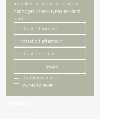
indbakke. Vi skriver kun, når vi 
har noget, vi selv synes er værd 
at dele. 
Tilmeld
Ja, tilmeld mig til 
nyhedsbrevet.
Webshop
Alle varer
Nye varer
Bestseller