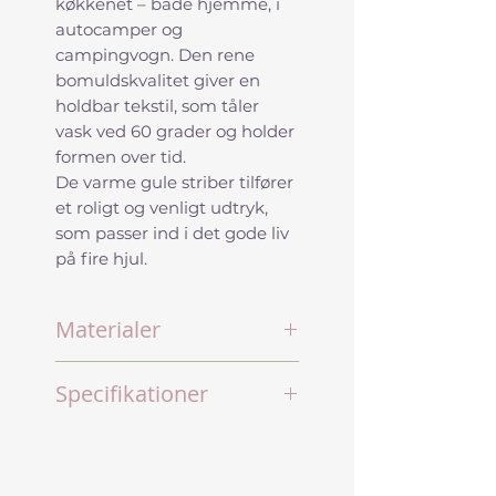
køkkenet – både hjemme, i
autocamper og
campingvogn. Den rene
bomuldskvalitet giver en
holdbar tekstil, som tåler
vask ved 60 grader og holder
formen over tid.
De varme gule striber tilfører
et roligt og venligt udtryk,
som passer ind i det gode liv
på fire hjul.
Materialer
100% ren bomuld
Specifikationer
Øko-Tex 100 certificeret
Produceret i Europa
Størrelse: 50 x 70 cm
Farve: Støvet gul med
striber