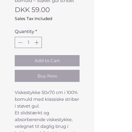
bomuld – Støvet gul stribet
Price
DKK 59.00
Sales Tax Included
Quantity
*
Add to Cart
Buy Now
Viskestykke 50x70 cm i 100%
bomuld med klassiske striber
i støvet gul.
Et slidstærkt og
absorberende viskestykke,
velegnet til daglig brug i