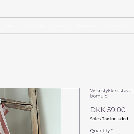
Shop
Hjertet bag
Velvære
Inspiration
Kundeservice
Viskestykke i støvet
bomuld
Pr
DKK 59.00
Sales Tax Included
Quantity
*