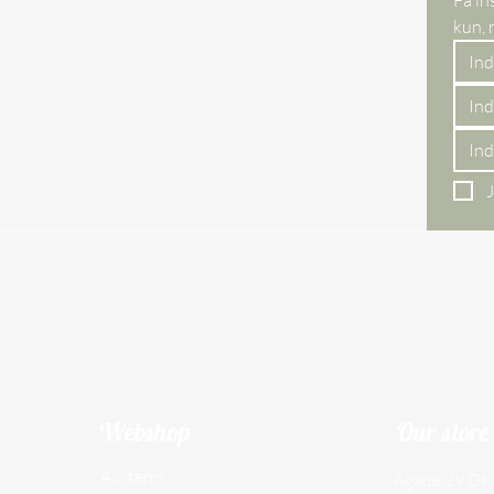
J
Webshop
Our store
All items
Ågade 29 DK