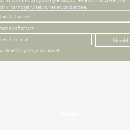
kun, når vi har noget, vi selv synes er værd at dele. 
Tilmeld
a, tilmeld mig til nyhedsbrevet.
Politics
Shipping and returns
,