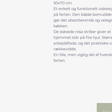
50x70 cm.
Et enkelt og funktionelt viskesty
på farten. Den bløde bomuldskv
gør det absorberende og velegn
køkken.
De støvede rosa striber giver et
hjemmet står på fire hjul. Stør
arbejdsflade, og det praktiske 
rækkevidde.
En lille, men vigtig del af hver
farten.
Få in