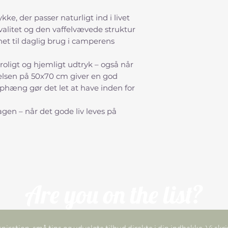
Krymp: Maks. 3–
Vægt 93 gram
kke, der passer naturligt ind i livet
Vi angiver altid væg
alitet og den vaffelvævede struktur
tæller i camperlivet
et til daglig brug i camperens
 roligt og hjemligt udtryk – også når
relsen på 50x70 cm giver en god
ophæng gør det let at have inden for
dagen – når det gode liv leves på
Are you on the list?
spiration, små tips og udvalgte tilbud direkte i din indbakke. Vi skri