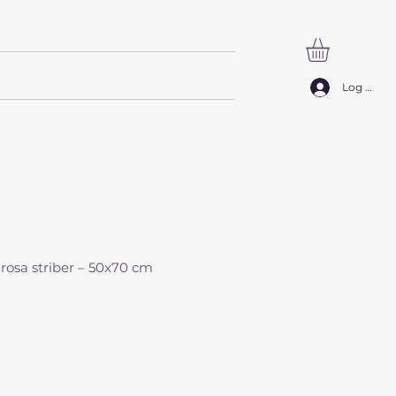
SØG
Log ind
 rosa striber – 50x70 cm
ice