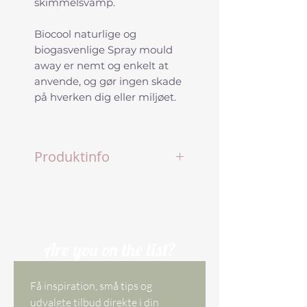
skimmelsvamp.
Biocool naturlige og
biogasvenlige Spray mould
away er nemt og enkelt at
anvende, og gør ingen skade
på hverken dig eller miljøet.
Produktinfo
Let anvendelig sprayflaske
som indeholder biocider.
Biocider bekæmper
skadelige organismer som
eksempelvis bakterier,
Are you on the list?
svampe mm.
Brug biocider sikkert, og læs
Få inspiration, små tips og 
altid etiketten og
udvalgte tilbud direkte i din 
produktinformationen før