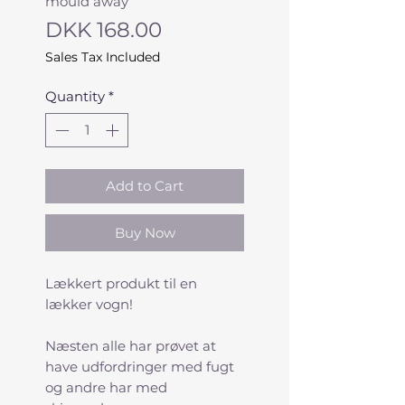
mould away
Price
DKK 168.00
Sales Tax Included
Quantity
*
Add to Cart
Buy Now
Lækkert produkt til en
lækker vogn!
Næsten alle har prøvet at
have udfordringer med fugt
og andre har med