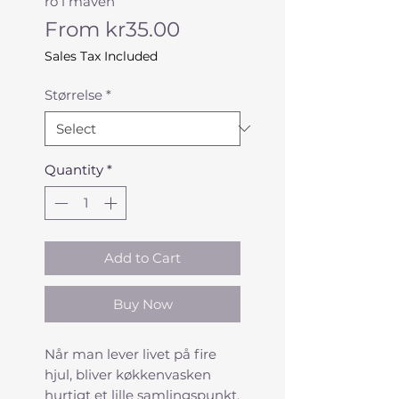
ro i maven
Sale
From
kr35.00
Price
Sales Tax Included
Størrelse
*
Quantity
*
Add to Cart
Buy Now
Når man lever livet på fire
hjul, bliver køkkenvasken
hurtigt et lille samlingspunkt.