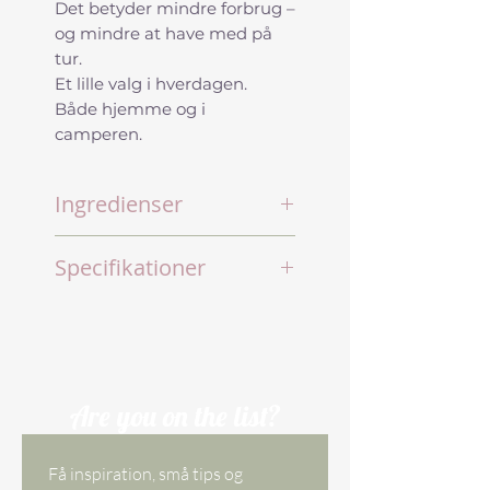
Det betyder mindre forbrug –
og mindre at have med på
tur.
Et lille valg i hverdagen.
Både hjemme og i
camperen.
Ingredienser
5–15 % plantebaserede
Specifikationer
anioniske overfladeaktive
stoffe
Mærke: byoms
r<5 % plantebaserede
Størrelser:
ikke-ioniske
75 ml
overfladeaktive stoffer
480 ml.
<5 % plantebaserede
400 ml. (kan anvendes
Are you on the list?
amfotere overfladeaktive
som refill til 75 ml.)
stoffer
Duftvarianter:
Glycerol
Få inspiration, små tips og 
Christel De Mer (480 ml)
Citronsyre