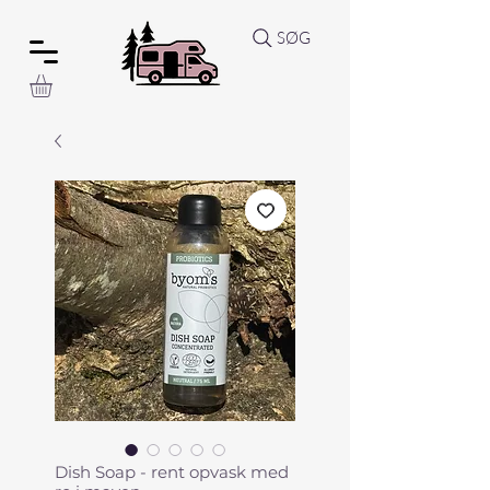
SØG
Dish Soap - rent opvask med