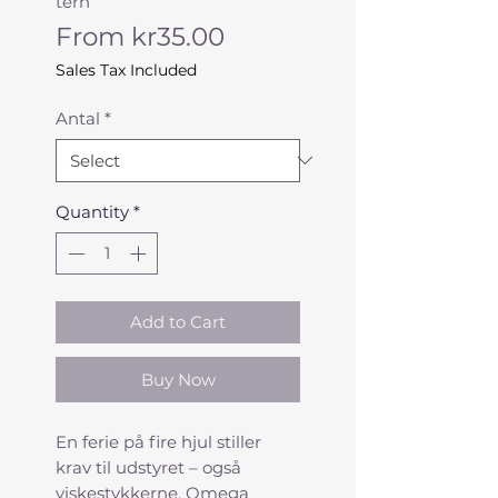
tern
Sale
From
kr35.00
Price
Sales Tax Included
Antal
*
Quantity
*
Add to Cart
Buy Now
En ferie på fire hjul stiller
krav til udstyret – også
viskestykkerne. Omega