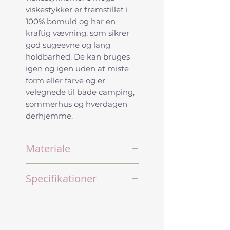
viskestykker er fremstillet i
100% bomuld og har en
kraftig vævning, som sikrer
god sugeevne og lang
holdbarhed. De kan bruges
igen og igen uden at miste
form eller farve og er
velegnede til både camping,
sommerhus og hverdagen
derhjemme.
Materiale
100% bomuld
Specifikationer
Kraftigt vævet kvalitet
God sugeevne
Bevarer form og farve
efter vask