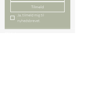
Tilmeld
Ja, tilmeld mig til 
nyhedsbrevet.
Webshop
All items
New items
Bestseller
Gift card
Our store
Ågade 29 DK,
8620 Kjellerup
Denmark
CVR NO.
45097609