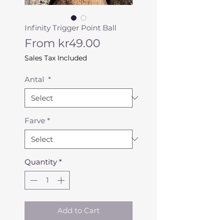
Infinity Trigger Point Ball
Sale
From
kr49.00
Price
Sales Tax Included
Antal
*
Farve
*
Quantity
*
Add to Cart