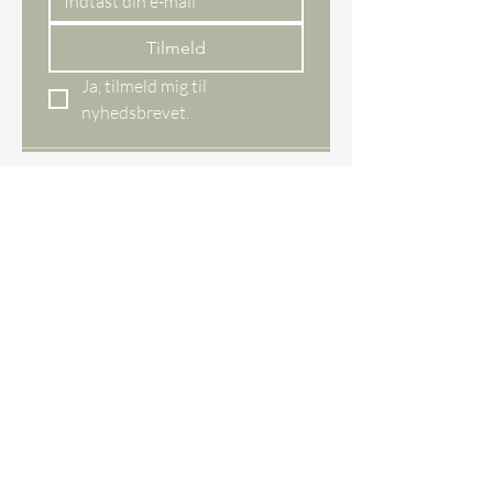
Tilmeld
Ja, tilmeld mig til 
nyhedsbrevet.
Webshop
All items
New items
Bestseller
Gift card
Our store
Ågade 29 DK,
8620 Kjellerup
Denmark
CVR NO.
45097609