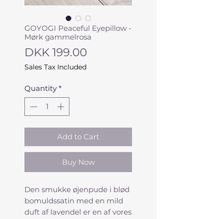
GOYOGI Peaceful Eyepillow -
Mørk gammelrosa
Price
DKK 199.00
Sales Tax Included
Quantity
*
Add to Cart
Buy Now
Den smukke øjenpude i blød
bomuldssatin med en mild
duft af lavendel er en af vores