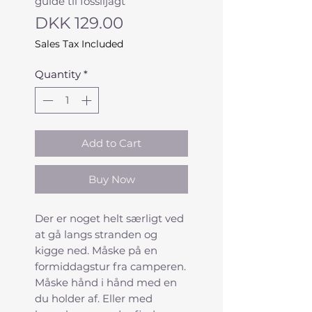
guide til fossiljagt
Price
DKK 129.00
Sales Tax Included
Quantity
*
Add to Cart
Buy Now
Der er noget helt særligt ved
at gå langs stranden og
kigge ned. Måske på en
formiddagstur fra camperen.
Måske hånd i hånd med en
du holder af. Eller med