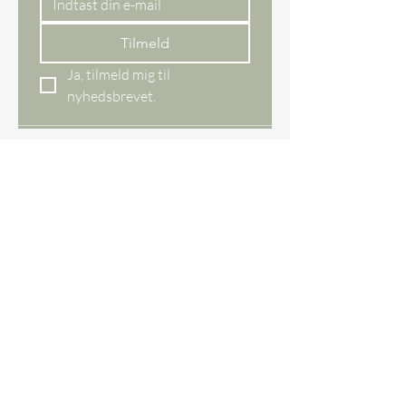
Tilmeld
Ja, tilmeld mig til 
nyhedsbrevet.
Webshop
All items
New items
Bestseller
Gift card
Our store
Ågade 29 DK,
8620 Kjellerup
Denmark
CVR NO.
45097609