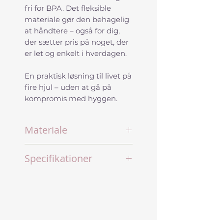
fri for BPA. Det fleksible
materiale gør den behagelig
at håndtere – også for dig,
der sætter pris på noget, der
er let og enkelt i hverdagen.
En praktisk løsning til livet på
fire hjul – uden at gå på
kompromis med hyggen.
Materiale
Fødevaregodkendt
Specifikationer
silikone
Rustfrit stål
Mål – foldet:
Håndtag i nylon beklædt
Højde: 3,5 cm
med glasfiber
Diameter: 18,2 cm
Vægt: 339 gram