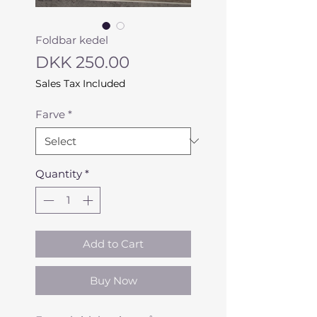
Foldbar kedel
Price
DKK 250.00
Sales Tax Included
Farve
*
Quantity
*
Add to Cart
Buy Now