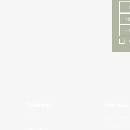
J
Webshop
Our store
All items
Ågade 29 DK
8620 Kjeller
New items