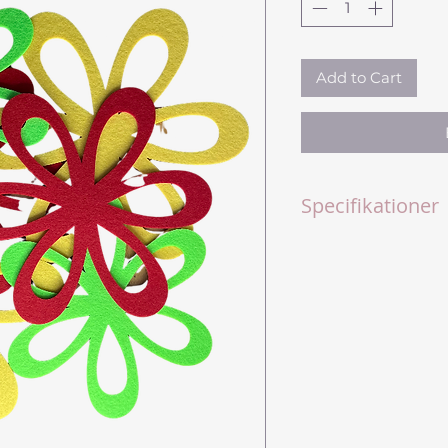
Add to Cart
Specifikationer
Sættet består af
Farver: rød, gul 
Diameter: 18 cm
Vægt: 14 gram pr
Materiale: filt