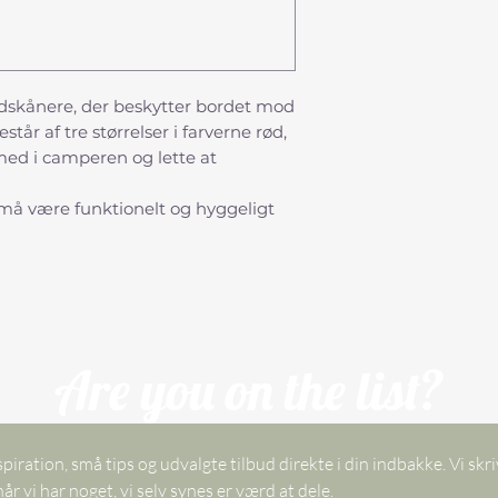
ordskånere, der beskytter bordet mod
tår af tre størrelser i farverne rød,
ed i camperen og lette at
 må være funktionelt og hyggeligt
Are you on the list?
spiration, små tips og udvalgte tilbud direkte i din indbakke. Vi skri
kun, når vi har noget, vi selv synes er værd at dele. 