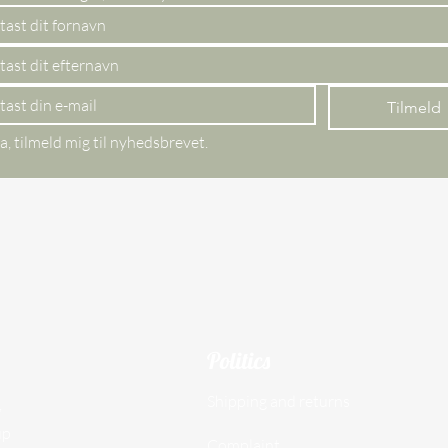
Tilmeld
a, tilmeld mig til nyhedsbrevet.
Politics
Shipping and returns
,
up
Complaint