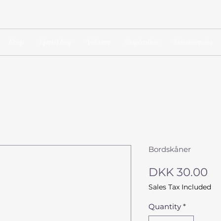
Shop
Hjertet bag
Velvære
Inspiration
Kundeservice
Bordskåner
Pr
DKK 30.00
Sales Tax Included
Quantity
*