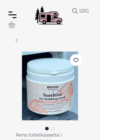
SØG
Rens toiletkassette i