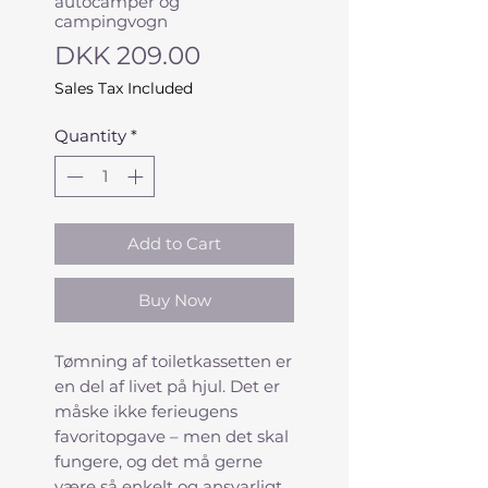
autocamper og
campingvogn
Price
DKK 209.00
Sales Tax Included
Quantity
*
Add to Cart
Buy Now
Tømning af toiletkassetten er
en del af livet på hjul. Det er
måske ikke ferieugens
favoritopgave – men det skal
fungere, og det må gerne
være så enkelt og ansvarligt