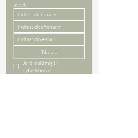
dage)
ved normalt brug.
at dele. 
Produktet aktiveres i kontakt
med vand og hjælper med at
nedbryde organisk materiale
og lugt, så kassettens indhold
bliver lettere at tømme.
Velegnet til autocampere,
campingvogne og andre
Tilmeld
mobile sanitærsystemer
Ja, tilmeld mig til 
nyhedsbrevet.
Webshop
All items
New items
Bestseller
Gift card
Our store