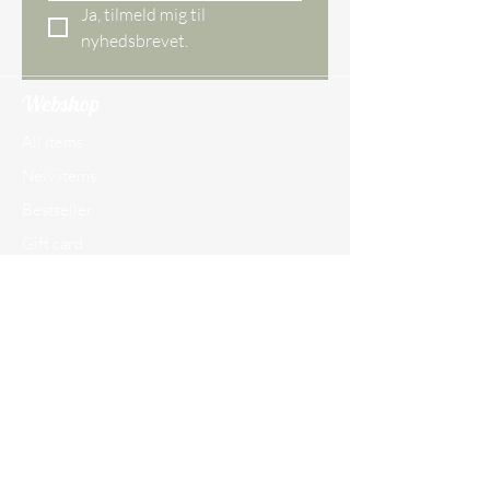
Ja, tilmeld mig til 
nyhedsbrevet.
Webshop
All items
New items
Bestseller
Gift card
Our store
Ågade 29 DK,
8620 Kjellerup
Denmark
CVR NO.
45097609
Tel.:
+45 30 74 25 26