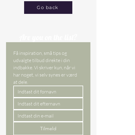
Go back
Are you on the list?
Få inspiration, små tips og 
udvalgte tilbud direkte i din 
indbakke. Vi skriver kun, når vi 
har noget, vi selv synes er værd 
at dele. 
Tilmeld