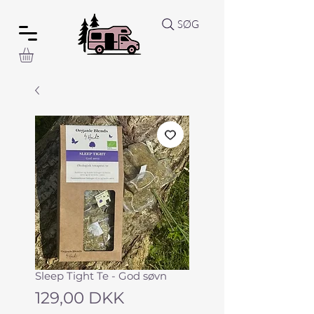
SØG
Sleep Tight Te - God søvn
Preis
129,00 DKK