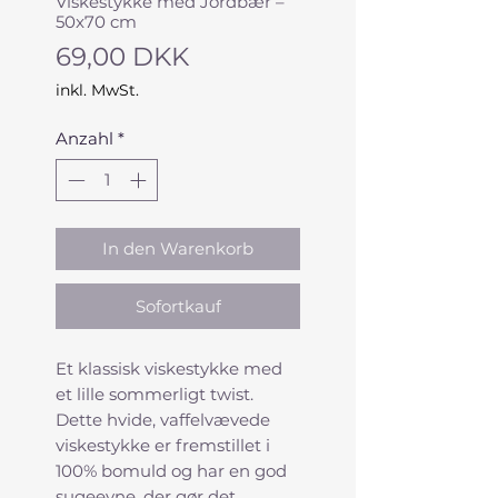
Viskestykke med Jordbær –
50x70 cm
Preis
69,00 DKK
inkl. MwSt.
Anzahl
*
In den Warenkorb
Sofortkauf
Et klassisk viskestykke med
et lille sommerligt twist.
Dette hvide, vaffelvævede
viskestykke er fremstillet i
100% bomuld og har en god
sugeevne, der gør det