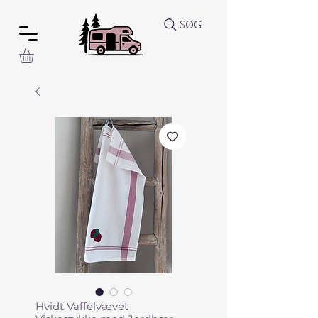
SØG
Hvidt Vaffelvævet