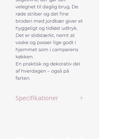
velegnet til daglig brug. De
røde striber og det fine
broderi med jordbær giver et
hyggeligt og tidløst udtryk.
Det er slidstærkt, nemt at
vaske og passer lige godt i
hjemmet som i camperens
køkken.
En praktisk og dekorativ del
af hverdagen – også på
farten.
Specifikationer
Brand: By Skagen
Type: Viskestykke
Vævning: Vaffelvævet
Materiale: 100% bomuld
Størrelse: 50 x 70 cm