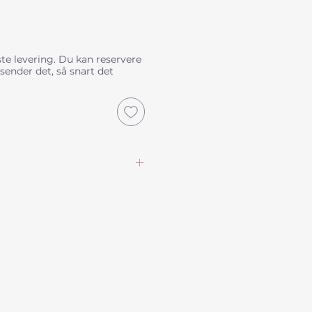
te levering. Du kan reservere
 sender det, så snart det
erurter
Tvedegaard & Gunvor Maria
omslag: Nina Ferlov
undet
r