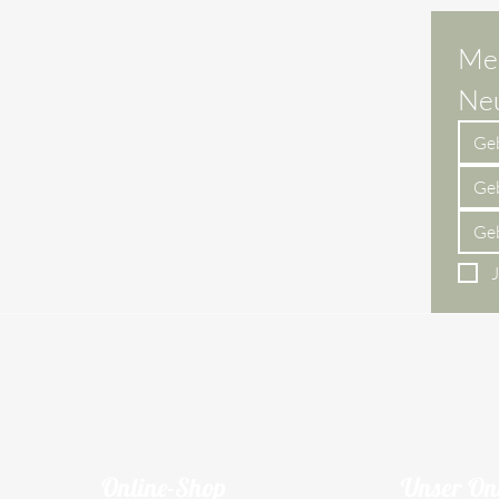
Mel
Neu
Online-Shop
Unser On