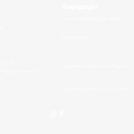
Bedingungen
VersaVersand und Rückgabe
,
up
Reklamation
97609
Datenschutzerklärung
74 25 26
Allgemeine Geschäftsbedingungen
akt@camperbixen.com
Datenschutzerklärung & Cookies
©2025 Alle Rechte vorbehalten von CamperBixen