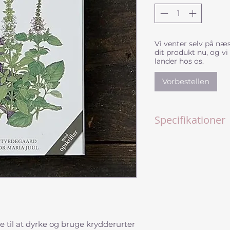
Vi venter selv på næs
dit produkt nu, og vi
lander hos os.
Vorbestellen
Specifikationer
Titel: Havens Krydd
• Forfattere: Lene 
Juul
• Illustrationer og 
• Indbinding: Indb
• Antal sider: 96 side
• Mål: 17 x 12,5 cm
• Sprog: Dansk
 til at dyrke og bruge krydderurter