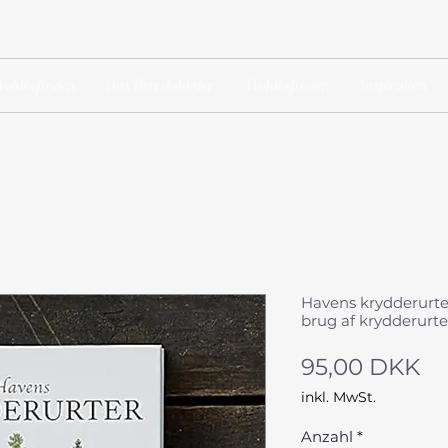
ohlbefinden
Das Herz dahinter
Wohlbefinden
Inspiration
Havens krydderurte
brug af krydderurte
Pr
95,00 DKK
inkl. MwSt.
Anzahl
*