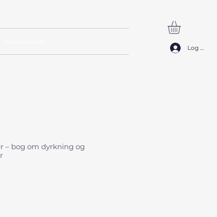
Kundendienst
SØG
Log ind
r – bog om dyrkning og
r
eis