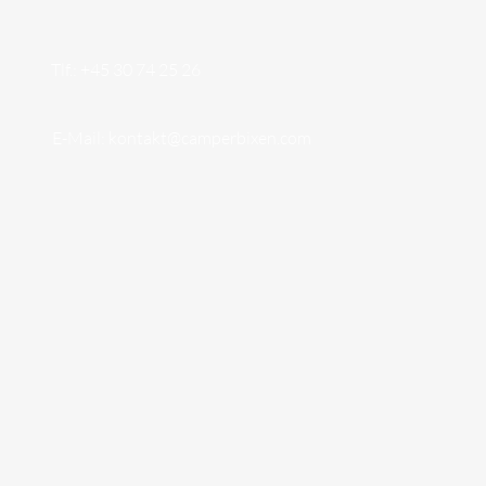
Tlf.: +45 30 74 25 26
E-Mail:
kontakt@camperbixen.com