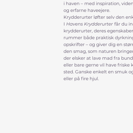
i haven – med inspiration, vide
og erfarne haveejere.
Krydderurter løfter selv den enk
I
Havens Krydderurter
får du i
krydderurter, deres egenskabe
rummer både praktisk dyrkning
opskrifter – og giver dig en stør
den smag, som naturen bringer i
der elsker at lave mad fra bund
eller bare gerne vil have friske
sted. Ganske enkelt en smuk o
eller på fire hjul.