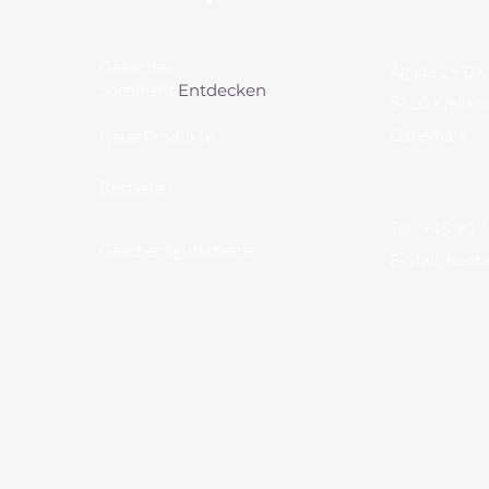
Gesamtes
Ågade 29 DK
Sortiment
Entdecken
8620 Kjeller
​Dänemark
Neue Produkte
CVR-Nr. 450
Bestseller
Tel.: +45 30 
Geschenkgutscheine
E-Mail:
kont