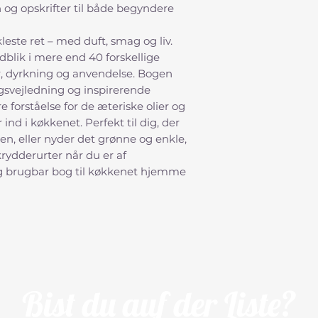
• Indhold: Dyrkning
n og opskrifter til både begyndere
• Vægt: 218 g
Vi angiver altid væg
leste ret – med duft, smag og liv.
tæller i camperlivet
ndblik i mere end 40 forskellige
r, dyrkning og anvendelse. Bogen
svejledning og inspirerende
re forståelse for de æteriske olier og
nd i køkkenet. Perfekt til dig, der
en, eller nyder det grønne og enkle,
 krydderurter når du er af
g brugbar bog til køkkenet hjemme
Bist du auf der Liste?