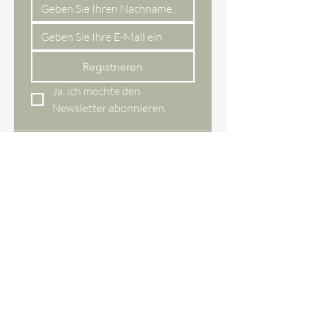
Registrieren
Ja, ich möchte den 
Newsletter abonnieren.
Online-Shop
Gesamtes Sortiment
Entdecken
Neue Produkte
Bestseller
Geschenkgutscheine
Unser Online-Shop
Ågade 29 DK,
8620 Kjellerup