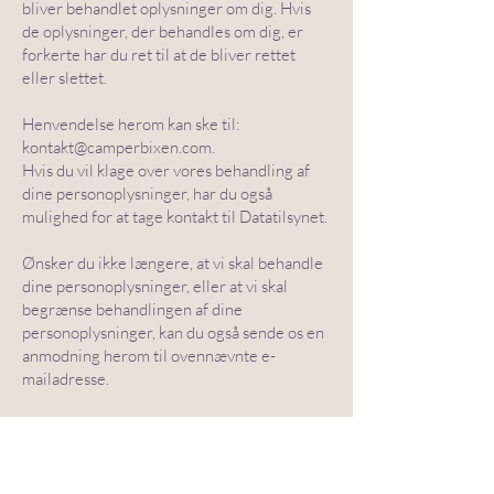
bliver behandlet oplysninger om dig. Hvis
de oplysninger, der behandles om dig, er
forkerte har du ret til at de bliver rettet
eller slettet.
Henvendelse herom kan ske til:
kontakt@camperbixen.com
.
Hvis du vil klage over vores behandling af
dine personoplysninger, har du også
mulighed for at tage kontakt til Datatilsynet.
Ønsker du ikke længere, at vi skal behandle
dine personoplysninger, eller at vi skal
begrænse behandlingen af dine
personoplysninger, kan du også sende os en
anmodning herom til ovennævnte e-
mailadresse.
Udgiver
Websitet ejes og publiceres af:
CamperBixen